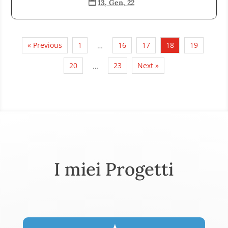
13, Gen, 22

« Previous
1
16
17
18
19
…
20
23
Next »
…
I miei Progetti